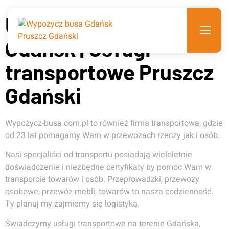
Usługi transportowe
Gdańsk | Usługi
transportowe Pruszcz
Gdański
Wypożycz-busa.com.pl to również firma transportowa, gdzie
od 23 lat pomagamy Wam w przewozach rzeczy jak i osób.
Nasi specjaliści od transportu posiadają wieloletnie
doświadczenie i niezbędne certyfikaty by pomóc Wam w
transporcie towarów i osób. Przeprowadzki, przewozy
osobowe, przewóz mebli, towarów to nasza codzienność.
Ty planuj my zajmiemy się logistyką.
Świadczymy usługi transportowe na terenie Gdańska,