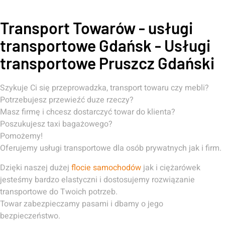
Transport Towarów - usługi
transportowe Gdańsk - Usługi
transportowe Pruszcz Gdański
Szykuje Ci się przeprowadzka, transport towaru czy mebli?
Potrzebujesz przewieźć duze rzeczy?
Masz firmę i chcesz dostarczyć towar do klienta?
Poszukujesz taxi bagażowego?
Pomożemy!
Oferujemy usługi transportowe dla osób prywatnych jak i firm.
Dzięki naszej dużej
flocie samochodów
jak i ciężarówek
jesteśmy bardzo elastyczni i dostosujemy rozwiązanie
transportowe do Twoich potrzeb.
Towar zabezpieczamy pasami i dbamy o jego
bezpieczeństwo.