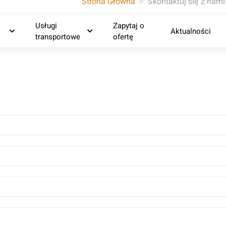
Strona Główna
Skontaktuj się z nami
Usługi
Zapytaj o
Aktualności
pojazdu oraz
transportowe
ofertę