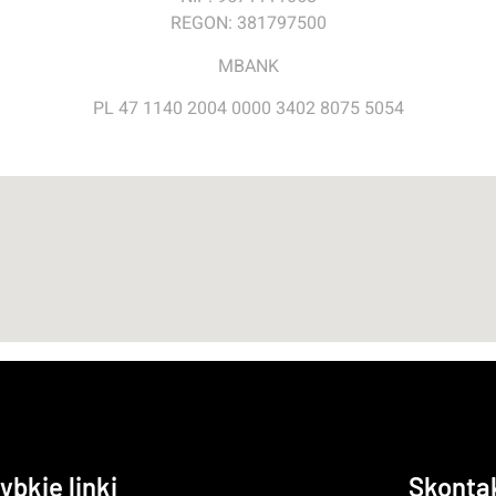
REGON: 381797500
MBANK
PL 47 1140 2004 0000 3402 8075 5054
ybkie linki
Skontak