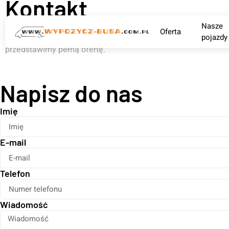
Kontakt
Nasze
Oferta
Skontaktuj się z nami, doradzimy i pomożemy Ci z wyborem 
pojazdy
przedstawimy pełną ofertę.
Napisz do nas
Imię
E-mail
Telefon
Wiadomość