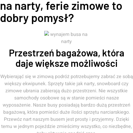
na narty, ferie zimowe to
dobry pomysł?
Przestrzeń bagażowa, która
daje większe możliwości
Wybierająć się w zimową podróż potrzebujemy zabrać ze sobą
większy ekwipunek. Sprzęty takie jak narty, snowboard czy
zimowe ubrania zabierają dużo przestrzeni. Nie wszystkie
samochody osobowe są w stanie pomieści nasze
wyposażenie. Nasze busy posiadają bardzo dużą przestrzeń
bagażową, która pomieści duże ilości sprzętu narciarskiego.
Przewóz nart naszym busem jest prosty i przyjemny. Dzięki
temu w jednym pojeździe zmieścimy wszystko, co niezbędne,